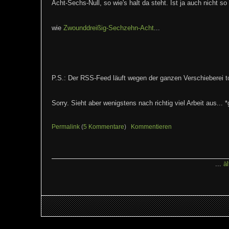
Acht-Sechs-Null, so wie's halt da steht. Ist ja auch nicht so
wie
Zwounddreißig-Sechzehn-Acht
...
P.S.: Der RSS-Feed läuft wegen der ganzen Verschieberei t
Sorry. Sieht aber wenigstens nach richtig viel Arbeit aus... *
Permalink
(
5 Kommentare
)
Kommentieren
...
ä